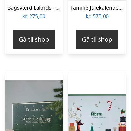
Bagsværd Lakrids – Adventskalender
Familie Julekalender 2026 fra Lakrids by Bülow inkl. gratis Classic lakrids (værdi 99,-)
kr.
275,00
kr.
575,00
Gå til shop
Gå til shop