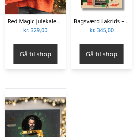
Red Magic julekalender m/ chokolade, lakrids & karamel fra Cocoture – 460g
Bagsværd Lakrids – Julekalender 2026
kr.
329,00
kr.
345,00
Gå til shop
Gå til shop