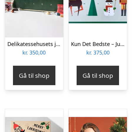
Delikatessehusets julekalender – danske decemberdage | 2025 NYHED
Kun Det Bedste – Julekalender med Søde Sager
kr.
350,00
kr.
375,00
Gå til shop
Gå til shop