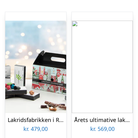
Lakridsfabrikken i Ramlösa Julekalender
Årets ultimative lakrids-julekalender fra Lakridseriet – 1 meter – 860g
kr.
479,00
kr.
569,00